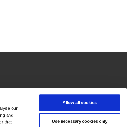
Tax y BDO Advisory son sociedades anónimas panameñas, miembros de BDO 
dow/tab
new window/tab
da por garantía del Reino Unido, y forma parte de la red internacional BDO de 
el nombre de la marca de la red BDO y de cada una de las Firmas Miembro 
Allow all cookies
alyse our
ing and
Use necessary cookies only
r that