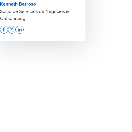
Kenneth Barroso
Socio de Servicios de Negocios &
Outsourcing
Opens In A New Window/tab
Opens In A New Window/tab
Opens In A New Window/tab