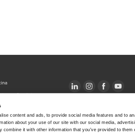
cina
minos y Condiciones
Opens in a new window/tab
BDO Copyright © 2026. BDO Audit, BDO 
Opens in a new window/tab
Opens in a new win
Opens in a 
International Limited, una compañía limita
firmas miembros independiente.  BDO es 
s
mbro de IFRS Sustainability
de BDO.
iance
ise content and ads, to provide social media features and to an
rmation about your use of our site with our social media, advertis
 combine it with other information that you’ve provided to them o
w/tab