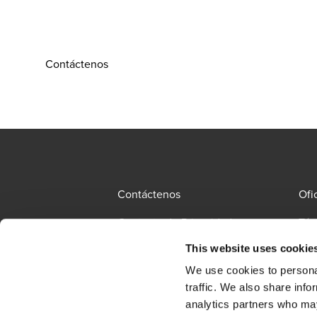
Contáctenos
Contáctenos
Ofi
Contacto de Privacidad
Tér
This website uses cookie
Mie
PQRS
All
We use cookies to personal
traffic. We also share info
Política de Tratamiento de
analytics partners who may
Opens in a new windo
Datos Personales