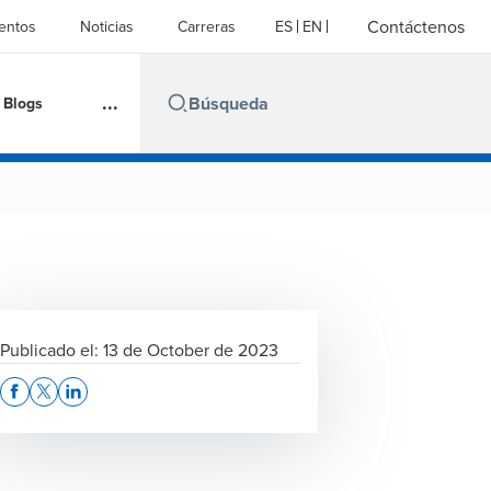
Contáctenos
entos
Noticias
Carreras
ES
EN
...
Blogs
Publicado el:
13 de October de 2023
Opens In A New Window/tab
Opens In A New Window/tab
Opens In A New Window/tab