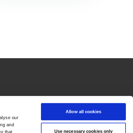
Tax y BDO Advisory son sociedades anónimas panameñas, miembros de BDO 
dow/tab
new window/tab
da por garantía del Reino Unido, y forma parte de la red internacional BDO de 
el nombre de la marca de la red BDO y de cada una de las Firmas Miembro 
Allow all cookies
alyse our
ing and
Use necessary cookies only
r that