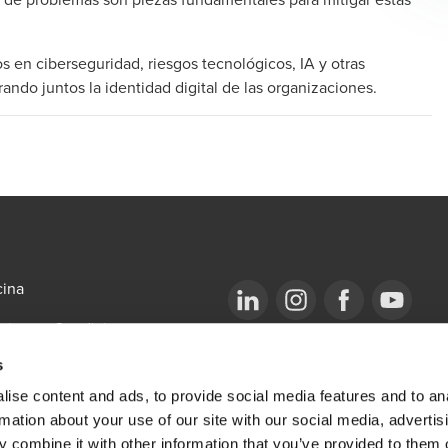
en ciberseguridad, riesgos tecnológicos, IA y otras
ando juntos la identidad digital de las organizaciones.
cina
minos y Condiciones
Opens in a new window/tab
BDO Copyright © 2026. BDO Audit, BDO 
Opens in a new window/tab
Opens in a new win
Opens in a 
International Limited, una compañía limita
firmas miembros independiente.  BDO es 
s
mbro de IFRS Sustainability
de BDO.
iance
ise content and ads, to provide social media features and to an
rmation about your use of our site with our social media, advertis
 combine it with other information that you’ve provided to them o