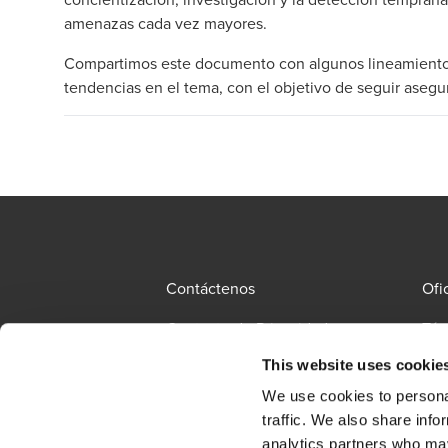
amenazas cada vez mayores.
Compartimos este documento con algunos lineamientos 
tendencias en el tema, con el objetivo de seguir asegur
Contáctenos
Ofi
Contacto de Privacidad
Tér
This website uses cookie
Mie
PQRS
All
We use cookies to personal
traffic. We also share info
Política de Tratamiento de
analytics partners who may