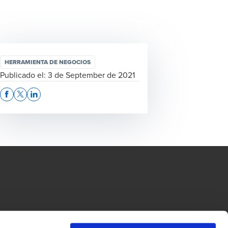
HERRAMIENTA DE NEGOCIOS
Publicado el:
3 de September de 2021
Opens In A New Window/tab
Opens In A New Window/tab
Opens In A New Window/tab
Tax y BDO Advisory son sociedades anónimas panameñas, miembros de BDO 
dow/tab
new window/tab
da por garantía del Reino Unido, y forma parte de la red internacional BDO de 