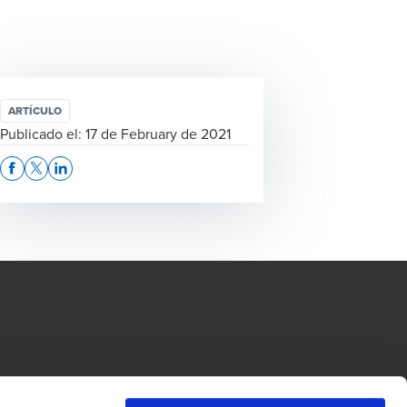
ARTÍCULO
Publicado el:
17 de February de 2021
Opens In A New Window/tab
Opens In A New Window/tab
Opens In A New Window/tab
Tax y BDO Advisory son sociedades anónimas panameñas, miembros de BDO 
dow/tab
new window/tab
da por garantía del Reino Unido, y forma parte de la red internacional BDO de 