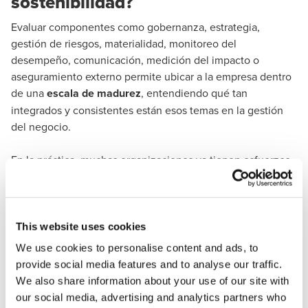
sostenibilidad?
Evaluar componentes como gobernanza, estrategia,
gestión de riesgos, materialidad, monitoreo del
desempeño, comunicación, medición del impacto o
aseguramiento externo permite ubicar a la empresa dentro
de una
escala de madurez
, entendiendo qué tan
integrados y consistentes están esos temas en la gestión
del negocio.
En la práctica, muchas organizaciones ya tienen esfuerzos
alineados a distintos estándares. El reto no es la falta de
marcos, sino entender desde qué nivel se están aplicando.
La madurez no es una gráfica, es
This website uses cookies
un proceso
We use cookies to personalise content and ads, to
provide social media features and to analyse our traffic.
Uno de los aprendizajes más importantes en este proceso
We also share information about your use of our site with
ha sido comprender que el nivel de madurez no es una
our social media, advertising and analytics partners who
simple gráfica radial o un resultado visual, sino un recorrido