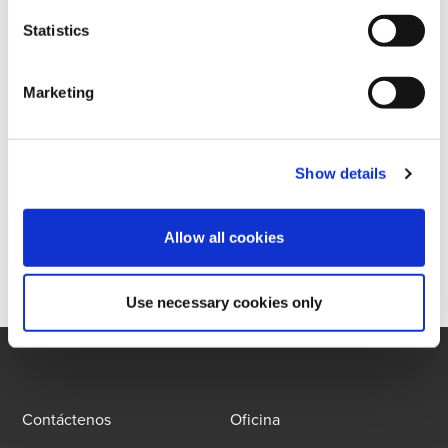
Statistics
También, brinda asesoría en materia de seguridad social y
riesgos profesionales.
Marketing
Preparación Académica
Postgrado en Derecho del Trabajo, Derecho,
Show details
Universidad Católica Santa María La Antigua
Licenciatura en Derecho y Ciencias Políticas,
Allow all cookies
Universidad Católica Santa María La Antigua
Use necessary cookies only
Contáctenos
Oficina