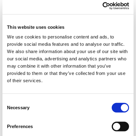
Correo electrónico
+507 6674 3844
This website uses cookies
Edificio BDO - El Paical
We use cookies to personalise content and ads, to
LinkedIn
provide social media features and to analyse our traffic.
We also share information about your use of our site with
our social media, advertising and analytics partners who
Resumen Ejecutivo
may combine it with other information that you’ve
provided to them or that they’ve collected from your use
of their services.
Javier brinda asesoría laboral completa; brinda asesoría a
clientes en asuntos relacionados con el derecho individual
y colectivo de trabajo, incluyendo temas como reglamento
Consent
interno de trabajo, salario, vacaciones, jornadas de trabajo,
Necessary
Selection
contratos de trabajo, sanciones disciplinarias,
terminaciones laborales, litigios laborales, sindicatos,
Preferences
convenios colectivos de trabajo, huelga, entre otros temas
dentro del marco legal.